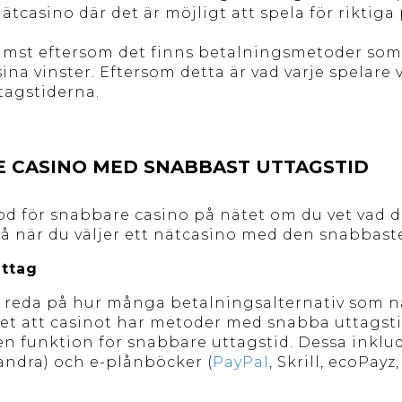
 nätcasino där det är möjligt att spela för rikti
ämst eftersom det finns betalningsmetoder som gö
sina vinster. Eftersom detta är vad varje spelare 
tagstiderna.
E CASINO MED SNABBAST UTTAGSTID
tod för snabbare casino på nätet om du vet vad d
 när du väljer ett nätcasino med den snabbast
uttag
ta reda på hur många betalningsalternativ som nä
 det att casinot har metoder med snabba uttagsti
n funktion för snabbare uttagstid. Dessa inklud
andra) och e-plånböcker (
PayPal
, Skrill, ecoPayz