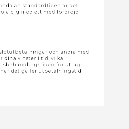
unda än standardtiden är det
nöja dig med ett med fördröjd
slotutbetalningar och andra med
dina vinster i tid, vilka
gsbehandlingstiden för uttag.
är det gäller utbetalningstid.