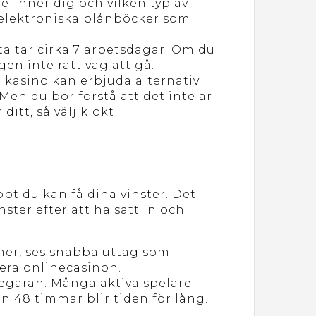
finner dig och vilken typ av
 elektroniska plånböcker som
a tar cirka 7 arbetsdagar. Om du
en inte rätt väg att gå.
t kasino kan erbjuda alternativ
Men du bör förstå att det inte är
ditt, så välj klokt
bt du kan få dina vinster. Det
nster efter att ha satt in och
ioner, ses snabba uttag som
lera onlinecasinon.
egäran. Många aktiva spelare
48 timmar blir tiden för lång.