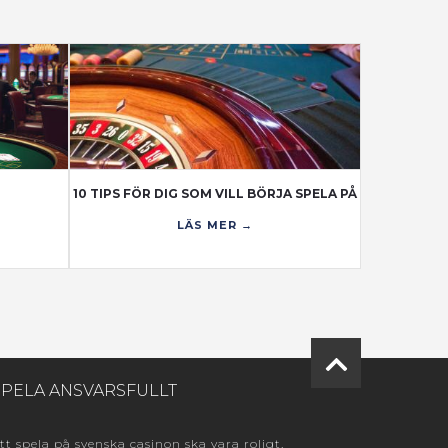
10 TIPS FÖR DIG SOM VILL BÖRJA SPELA PÅ
CASINO ONLINE
LÄS MER →
SPELA ANSVARSFULLT
tt spela på svenska casinon ska vara roligt,