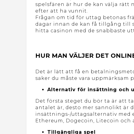
spelsfären är hur de kan välja rätt
efter att ha vunnit.
Frågan om tid för uttag betonas fr
dagar innan de kan få tillgång till 
hitta casinon med de snabbaste ut
HUR MAN VÄLJER DET ONLIN
Det är lätt att få en betalningsme
saker du måste vara uppmärksam på
Alternativ för insättning och 
Det första steget du bör ta är att 
antalet är, desto mer sannolikt är
insättnings-/uttagsalternativ med e
Ethereum, Dogecoin, Litecoin och 
Tillgängliga spel