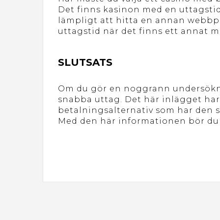
Det finns kasinon med en uttagsti
lämpligt att hitta en annan webbpl
uttagstid när det finns ett annat
SLUTSATS
Om du gör en noggrann undersökni
snabba uttag. Det här inlägget har a
betalningsalternativ som har den 
Med den här informationen bör du v