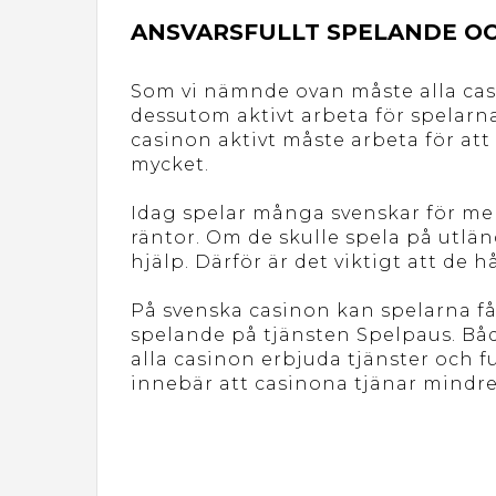
ANSVARSFULLT SPELANDE OC
Som vi nämnde ovan måste alla casi
dessutom aktivt arbeta för spelarn
casinon aktivt måste arbeta för at
mycket.
Idag spelar många svenskar för mer 
räntor. Om de skulle spela på utlän
hjälp. Därför är det viktigt att de hå
På svenska casinon kan spelarna få
spelande på tjänsten Spelpaus. Båd
alla casinon erbjuda tjänster och f
innebär att casinona tjänar mindr