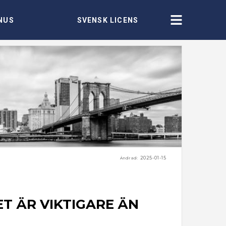
NUS
SVENSK LICENS
2025-01-15
Ändrad:
 ÄR VIKTIGARE ÄN