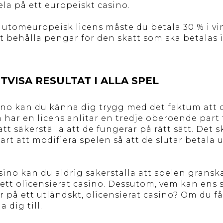
ela på ett europeiskt casino.
tomeuropeisk licens måste du betala 30 % i vins
tt behålla pengar för den skatt som ska betalas i
TVISA RESULTAT I ALLA SPEL
ino kan du känna dig trygg med det faktum att ca
som har en licens anlitar en tredje oberoende par
t säkerställa att de fungerar på rätt sätt. Det sk
t att modifiera spelen så att de slutar betala ut
ino kan du aldrig säkerställa att spelen granskas
 ett olicensierat casino. Dessutom, vem kan ens s
 på ett utländskt, olicensierat casino? Om du 
 dig till.