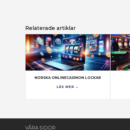
Relaterade artiklar
NORSKA ONLINECASINON LOCKAR
SVENSKA SPELARE
LÄS MER →
VÅRA SIDOR