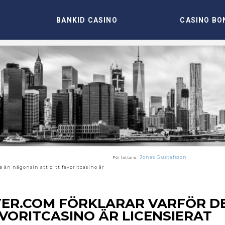
BANKID CASINO
CASINO BO
Jonas Gustafsson
Författare:
e än någonsin att ditt favoritcasino är
R.COM FÖRKLARAR VARFÖR DET
VORITCASINO ÄR LICENSIERAT