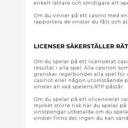
enkelt lättare och smidigare att sp
Om du vinner på ett casino med en u
rapportera de vinster du fått och a
LICENSER SÄKERSTÄLLER RÄT
Om du spelar på ett licensierat cas
resultat i alla spel. Alla casinon 
granskar regelbundet alla spel för at
casinot eller någon utomstående par
vinster än vad spelens RTP påstår.
Om du spelar på ett olicensierat cas
mycket större risk när du spelar på
vinstpengar utbetalda om du spelar
vinster finns det ingen du kan vända