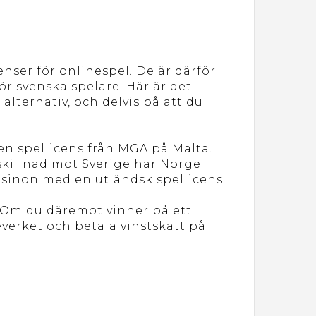
ser för onlinespel. De är därför
ör svenska spelare. Här är det
 alternativ, och delvis på att du
en spellicens från MGA på Malta.
 skillnad mot Sverige har Norge
casinon med en utländsk spellicens.
. Om du däremot vinner på ett
verket och betala vinstskatt på