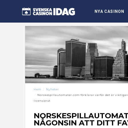
NYA CASINON
Hem
Nyheter
Norskespillautomater.com förklarar varför det är viktigar
licensierat
NORSKESPILLAUTOMATE
NÅGONSIN ATT DITT FA