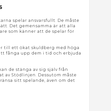
S
arna spelar ansvarsfullt. De måste
sätt. Det gemensamma är att alla
are som känner att de spelar för
er till ett ökat skuldberg med höga
att fånga upp dem i tid och erbjuda
n de stänga av sig själv från
at av Stödlinjen. Dessutom måste
gränsa sitt spelande, även om det