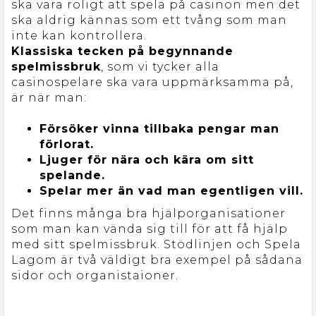
ska vara roligt att spela på casinon men det
ska aldrig kännas som ett tvång som man
inte kan kontrollera.
Klassiska tecken på begynnande
spelmissbruk
, som vi tycker alla
casinospelare ska vara uppmärksamma på,
är när man:
Försöker vinna tillbaka pengar man
förlorat.
Ljuger för nära och kära om sitt
spelande.
Spelar mer än vad man egentligen vill.
Det finns många bra hjälporganisationer
som man kan vända sig till för att få hjälp
med sitt spelmissbruk. Stödlinjen och Spela
Lagom är två väldigt bra exempel på sådana
sidor och organistaioner.