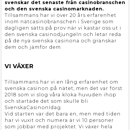
svenskar det senaste från casinobranschen
och den svenska casinomarknaden.
Tillsammans har vi över 20 års erfarenhet
inom nätcasinobranschen i Sverige som
dagligen sätts på prov när vi kastar oss ut i
den svenska casinodjungeln och letar reda
på de nya svenska casinona och granskar
dem och jämför dem.
VI VÄXER
Tillsammans har vi en lång erfarenhet om
svenska casinon på nätet, men det var först
2018 som vi slog våra kloka huvuden ihop
och startade det som skulle bli
SvenskaCasinonIdag.
Vid starten var det bara en, men med tiden
har vi vuxit och numera är vi 10 personer
som jobbar med projektet. Vi växer hela