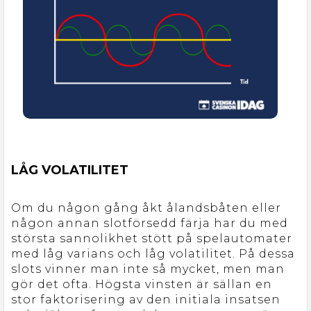
LÅG VOLATILITET
Om du någon gång åkt ålandsbåten eller
någon annan slotförsedd färja har du med
största sannolikhet stött på spelautomater
med låg varians och låg volatilitet. På dessa
slots vinner man inte så mycket, men man
gör det ofta. Högsta vinsten är sällan en
stor faktorisering av den initiala insatsen