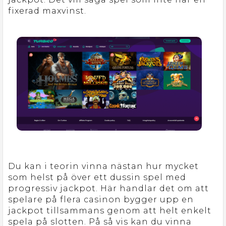
fixerad maxvinst.
Du kan i teorin vinna nästan hur mycket
som helst på över ett dussin spel med
progressiv jackpot. Här handlar det om att
spelare på flera casinon bygger upp en
jackpot tillsammans genom att helt enkelt
spela på slotten. På så vis kan du vinna