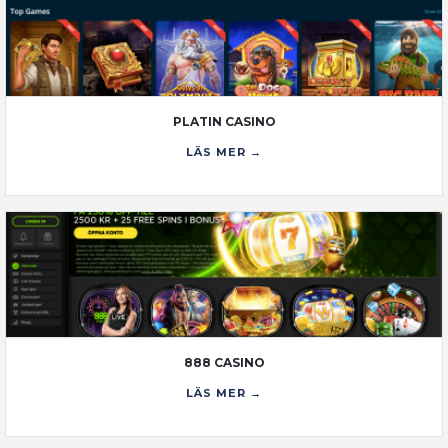
PLATIN CASINO
LÄS MER →
888 CASINO
LÄS MER →