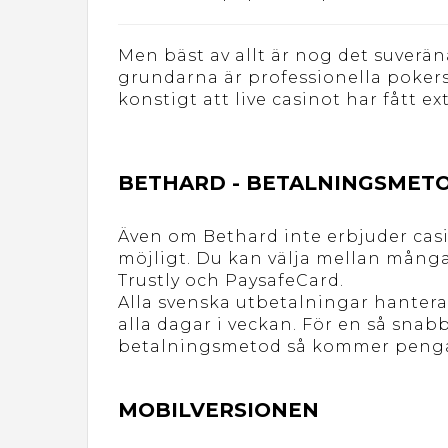
Men bäst av allt är nog det suverän
grundarna är professionella pokers
konstigt att live casinot har fått 
BETHARD - BETALNINGSMET
Även om Bethard inte erbjuder casi
möjligt. Du kan välja mellan mång
Trustly och PaysafeCard.
Alla svenska utbetalningar hantera
alla dagar i veckan. För en så sna
betalningsmetod så kommer pengar
MOBILVERSIONEN