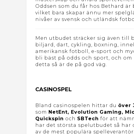
Oddsen som du får hos Bethard är
vilket bara skapar ännu mer spelglä
nivåer av svensk och utländsk fotbo
Men utbudet sträcker sig även till b
biljard, dart, cykling, boxning, inn
amerikansk fotboll, e-sport och my
bli bäst på odds och sport, och om
detta så är de på god väg.
CASINOSPEL
Bland casinospelen hittar du
över 
som
NetEnt, Evolution Gaming, Mi
Quickspin
och
SBTech
för att näm
har det största spelutbudet så har d
av de mest populära spelleverantör