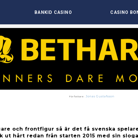
BANKID CASINO
CASINO BO
Jonas Gustafsson
Författare:
re och frontfigur så är det få svenska spelar
k ut hårt redan från starten 2015 med sin slog