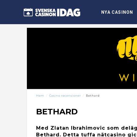
NYA CASINON
Hem
Casino recensioner
Bethard
BETHARD
Med Zlatan Ibrahimovic som deläga
Bethard. Detta tuffa nätcasino gic