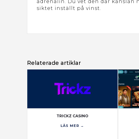
adrenalin. Du vet den där känslan 
siktet inställt på vinst.
Relaterade artiklar
TRICKZ CASINO
LÄS MER →