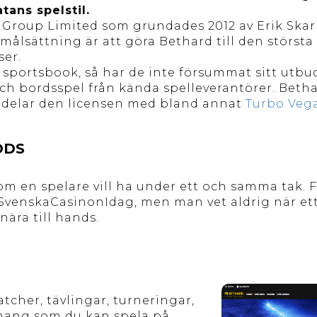
ans spelstil.
 Group Limited som grundades 2012 av Erik Skar
målsättning är att göra Bethard till den största
er.
 sportsbook, så har de inte försummat sitt utb
ch bordsspel från kända spelleverantörer. Betha
 delar den licensen med bland annat
Turbo Veg
DDS
om en spelare vill ha under ett och samma tak. F
å SvenskaCasinonIdag, men man vet aldrig när e
nära till hands.
tcher, tävlingar, turneringar,
ang som du kan spela på.