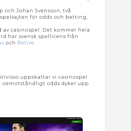
p och Johan Svensson, två
 spelsajten för odds och betting,
ud av casinospel. Det kommer hela
rd har svensk spellicens från
as
och
Betive
.
örvisso uppskattar vi casinospel
tt oemotståndligt odds dyker upp