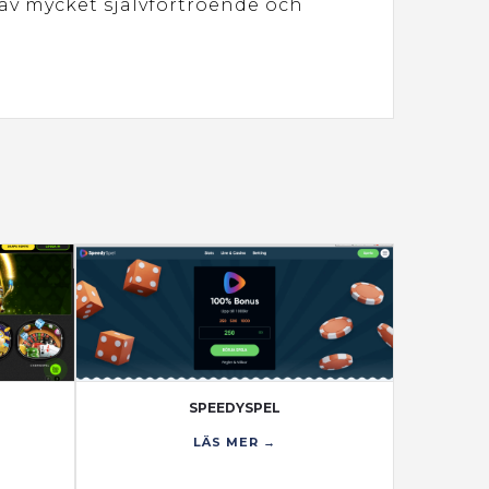
 av mycket självförtroende och
SPEEDYSPEL
LÄS MER →