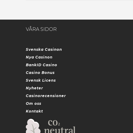
VÅRA SIDOR
Svenska Casinon
Nya Casinon
BankID Casino
Casino Bonus
Svensk Licens
Nyheter
Casinorecensioner
Om oss
Kontakt