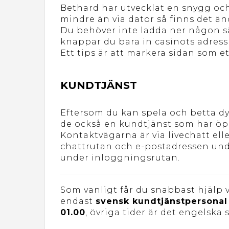
Bethard har utvecklat en snygg och
mindre än via dator så finns det än
Du behöver inte ladda ner någon sär
knappar du bara in casinots adress
Ett tips är att markera sidan som e
KUNDTJÄNST
Eftersom du kan spela och betta dy
de också en kundtjänst som har öp
Kontaktvägarna är via livechatt ell
chattrutan och e-postadressen und
under inloggningsrutan.
Som vanligt får du snabbast hjälp v
endast
svensk kundtjänstpersonal t
01.00
, övriga tider är det engelska 