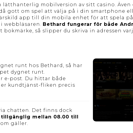
 lätthanterlig mobilversion av sitt casino. Äve
då gott om spel att välja på i din smartphone ell
skild app till din mobila enhet för att spela på
 i webbläsaren.
Bethard fungerar för både And
tt bokmärke, så slipper du skriva in adressen var
gnet runt hos Bethard, så har
pet dygnet runt.
er e-post. Du hittar både
er kundtjänst-fliken precis
ia chatten. Det finns dock
illgänglig mellan 08.00 till
som gäller.