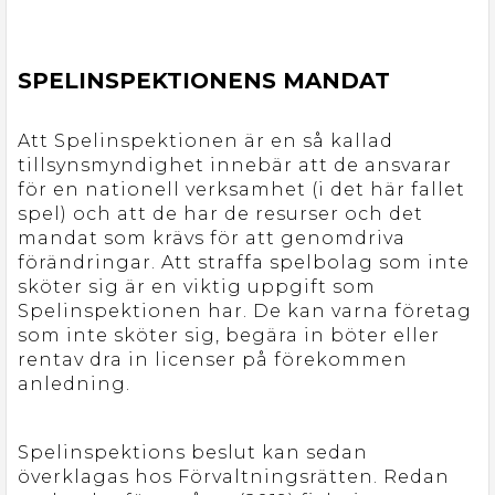
SPELINSPEKTIONENS MANDAT
Att Spelinspektionen är en så kallad
tillsynsmyndighet innebär att de ansvarar
för en nationell verksamhet (i det här fallet
spel) och att de har de resurser och det
mandat som krävs för att genomdriva
förändringar. Att straffa spelbolag som inte
sköter sig är en viktig uppgift som
Spelinspektionen har. De kan varna företag
som inte sköter sig, begära in böter eller
rentav dra in licenser på förekommen
anledning.
Spelinspektions beslut kan sedan
överklagas hos Förvaltningsrätten. Redan