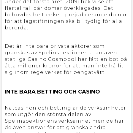
under det första året (2019) fick vi se ett
flertal fall där domar överklagades. Det
behövdes helt enkelt prejudicerande domar
för att lagstiftningen ska bli tydlig för alla
berörda.
Det är inte bara privata aktörer som
granskas av Spelinspektionen utan även
statliga Casino Cosmopol har fått en bot på
åtta miljoner kronor för att man inte hållit
sig inom regelverket för pengatvätt.
INTE BARA BETTING OCH CASINO
Nätcasinon och betting är de verksamheter
som utgör den största delen av
Spelinspektionens verksamhet men de har
de även ansvar för att granska andra