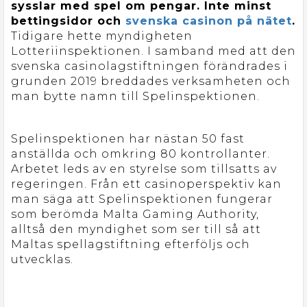
sysslar med spel om pengar. Inte minst
bettingsidor och
svenska casinon på nätet
.
Tidigare hette myndigheten
Lotteriinspektionen. I samband med att den
svenska casinolagstiftningen förändrades i
grunden 2019 breddades verksamheten och
man bytte namn till Spelinspektionen.
Spelinspektionen har nästan 50 fast
anställda och omkring 80 kontrollanter.
Arbetet leds av en styrelse som tillsatts av
regeringen. Från ett casinoperspektiv kan
man säga att Spelinspektionen fungerar
som berömda Malta Gaming Authority,
alltså den myndighet som ser till så att
Maltas spellagstiftning efterföljs och
utvecklas.