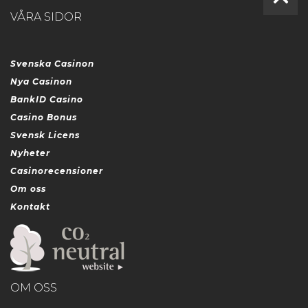
VÅRA SIDOR
Svenska Casinon
Nya Casinon
BankID Casino
Casino Bonus
Svensk Licens
Nyheter
Casinorecensioner
Om oss
Kontakt
OM OSS