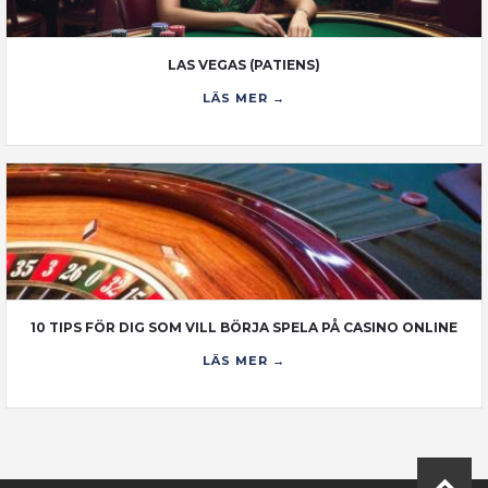
LAS VEGAS (PATIENS)
LÄS MER →
10 TIPS FÖR DIG SOM VILL BÖRJA SPELA PÅ CASINO ONLINE
LÄS MER →