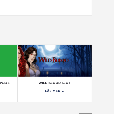
AWAYS
WILD BLOOD SLOT
LÄS MER →