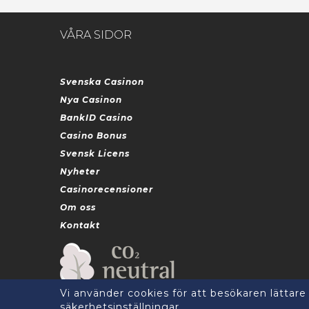
VÅRA SIDOR
Svenska Casinon
Nya Casinon
BankID Casino
Casino Bonus
Svensk Licens
Nyheter
Casinorecensioner
Om oss
Kontakt
Vi använder cookies för att besökaren lättar
säkerhetsinställningar.