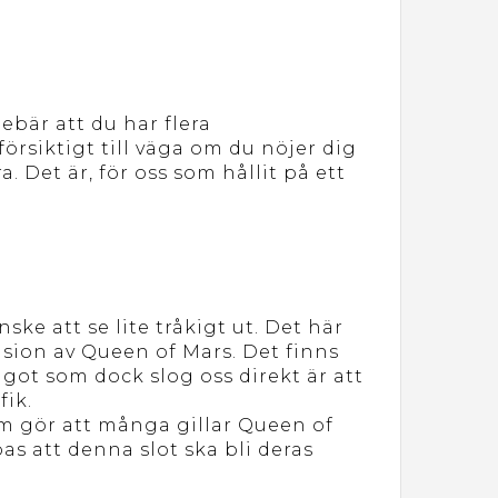
ebär att du har flera
försiktigt till väga om du nöjer dig
. Det är, för oss som hållit på ett
e att se lite tråkigt ut. Det här
nsion av Queen of Mars. Det finns
Något som dock slog oss direkt är att
fik.
m gör att många gillar Queen of
as att denna slot ska bli deras