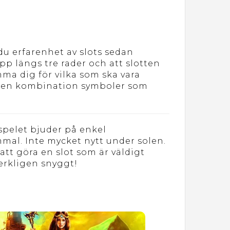
u erfarenhet av slots sedan
pp längs tre rader och att slotten
ämma dig för vilka som ska vara
t få en kombination symboler som
sspelet bjuder på enkel
al. Inte mycket nytt under solen.
tt göra en slot som är väldigt
verkligen snyggt!