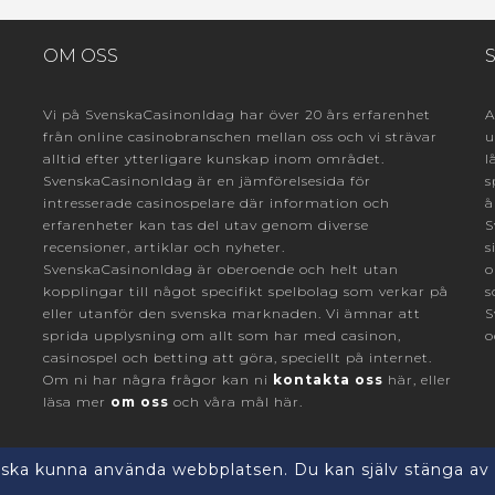
OM OSS
Vi på SvenskaCasinonIdag har över 20 års erfarenhet
A
från online casinobranschen mellan oss och vi strävar
u
alltid efter ytterligare kunskap inom området.
l
SvenskaCasinonIdag är en jämförelsesida för
s
intresserade casinospelare där information och
å
erfarenheter kan tas del utav genom diverse
S
recensioner, artiklar och nyheter.
s
SvenskaCasinonIdag är oberoende och helt utan
o
kopplingar till något specifikt spelbolag som verkar på
s
eller utanför den svenska marknaden. Vi ämnar att
S
sprida upplysning om allt som har med casinon,
casinospel och betting att göra, speciellt på internet.
Om ni har några frågor kan ni
kontakta oss
här, eller
läsa mer
om oss
och våra mål här.
e ska kunna använda webbplatsen. Du kan själv stänga av