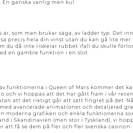
. En ganska vanlig men kul
är, som man brukar säga, av ladder typ. Det inn
a precis hela din vinst utan du kan gå lite mer 
du då inte riskerar rubbet ifall du skulle förlora
ed en gamble funktion i en slot.
v funktionerna i Queen of Mars kommer det kansk
o och vi hoppas att det har gått fram i vår rece
utan att det riktigt går att sätt fingret på det. 
l med avancerade animationer och detaljerad gra
en moderna grafiken och enkla funktionerna so
d i Skandinavien (men stor i Tyskland), vi hopp
att få se dem på fler och fler svenska casinon.