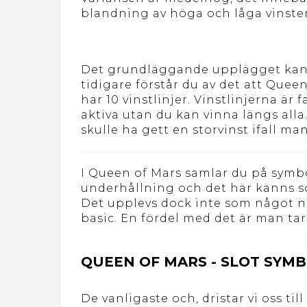
blandning av höga och låga vinster
Det grundläggande upplägget kan be
tidigare förstår du av det att Quee
har 10 vinstlinjer. Vinstlinjerna är
aktiva utan du kan vinna längs alla
skulle ha gett en storvinst ifall man
I Queen of Mars samlar du på symbol
underhållning och det här känns s
Det upplevs dock inte som något ne
basic. En fördel med det är man tar 
QUEEN OF MARS - SLOT SYM
De vanligaste och, dristar vi oss ti