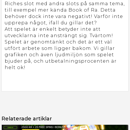
Riches slot med andra slots på samma tema,
till exempel mer kända Book of Ra. Detta
behöver dock inte vara negativt! Varför inte
upprepa något, ifall du gillar det?
Att spelet är enkelt betyder inte att
utvecklarna inte ansträngt sig. Tvärtom!
Spelet är genomtänkt och det är ett väl
utfört arbete som ligger bakom. Vi gillar
grafiken och även ljudmiljön som spelet
bjuder på, och utbetalningsprocenten är
helt ok!
Relaterade artiklar