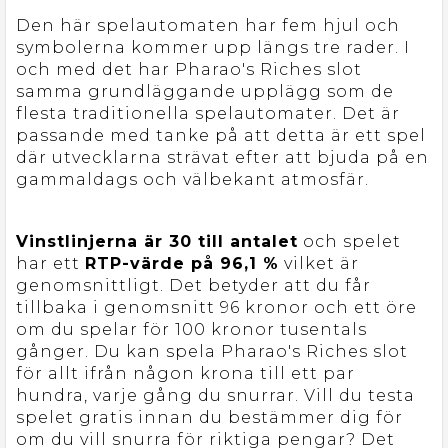
Den här spelautomaten har fem hjul och
symbolerna kommer upp längs tre rader. I
och med det har Pharao's Riches slot
samma grundläggande upplägg som de
flesta traditionella spelautomater. Det är
passande med tanke på att detta är ett spel
där utvecklarna strävat efter att bjuda på en
gammaldags och välbekant atmosfär.
Vinstlinjerna är 30 till antalet
och spelet
har ett
RTP-värde på 96,1 %
vilket är
genomsnittligt. Det betyder att du får
tillbaka i genomsnitt 96 kronor och ett öre
om du spelar för 100 kronor tusentals
gånger. Du kan spela Pharao's Riches slot
för allt ifrån någon krona till ett par
hundra, varje gång du snurrar. Vill du testa
spelet gratis innan du bestämmer dig för
om du vill snurra för riktiga pengar? Det