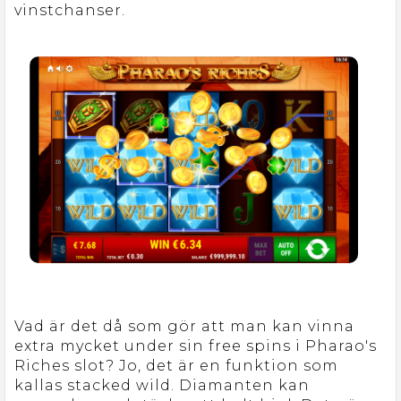
vinstchanser.
Vad är det då som gör att man kan vinna
extra mycket under sin free spins i Pharao's
Riches slot? Jo, det är en funktion som
kallas stacked wild. Diamanten kan