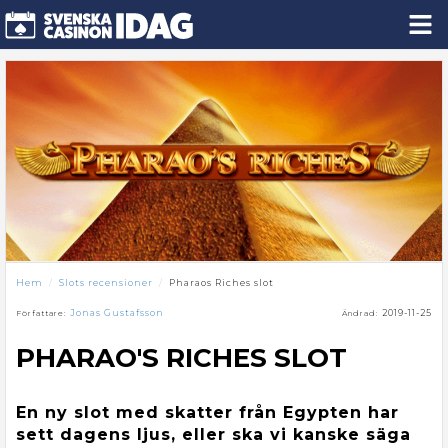
Hem
Slots recensioner
Pharaos Riches slot
Jonas Gustafsson
2019-11-25
Författare:
Ändrad:
PHARAO'S RICHES SLOT
En ny slot med skatter från Egypten har
sett dagens ljus, eller ska vi kanske säga