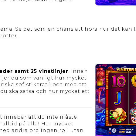
 tema. Se det som en chans att höra hur det kan 
rötter.
ader samt 25 vinstlinjer
. Innan
ljer du som vanligt hur mycket
ganska sofistikerat i och med att
du ska satsa och hur mycket ett
et innebär att du inte måste
r alltid på alla! Hur mycket
 med andra ord ingen roll utan