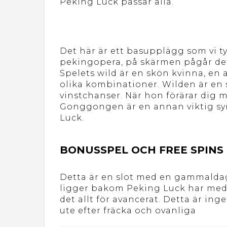
Peking Luck passar alla.
Det här är ett basupplägg som vi ty
pekingopera, på skärmen pågår det
Spelets wild är en skön kvinna, en 
olika kombinationer. Wilden är en
vinstchanser. När hon förärar dig 
Gonggongen är en annan viktig symb
Luck.
BONUSSPEL OCH FREE SPINS
Detta är en slot med en gammaldag
ligger bakom Peking Luck har medve
det allt för avancerat. Detta är ing
ute efter fräcka och ovanliga