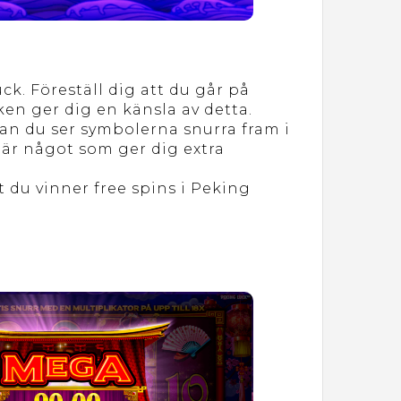
ck. Föreställ dig att du går på
n ger dig en känsla av detta.
dan du ser symbolerna snurra fram i
är något som ger dig extra
 du vinner free spins i Peking