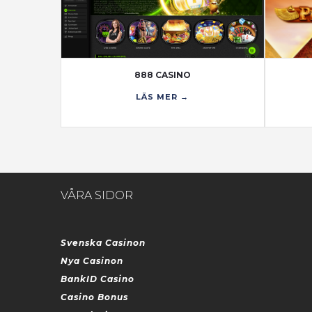
888 CASINO
LÄS MER →
VÅRA SIDOR
Svenska Casinon
Nya Casinon
BankID Casino
Casino Bonus