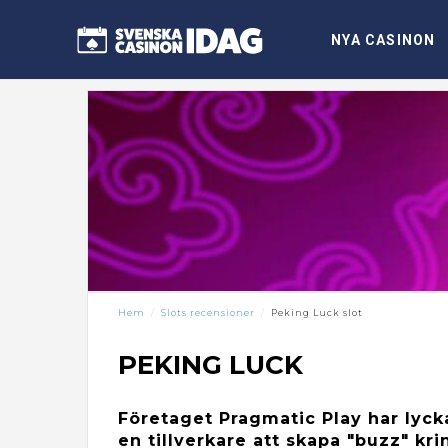
NYA CASINON
Hem
Slots recensioner
Peking Luck slot
PEKING LUCK
Företaget Pragmatic Play har lycka
en tillverkare att skapa "buzz" kr