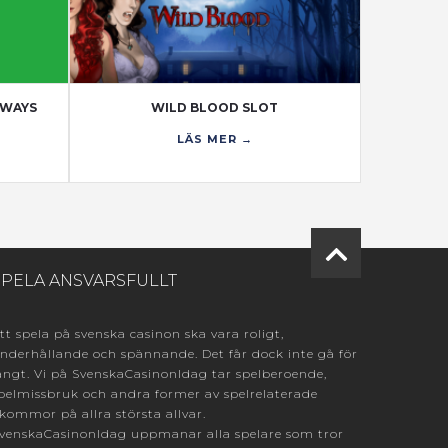
AWAYS
WILD BLOOD SLOT
LÄS MER →
SPELA ANSVARSFULLT
tt spela på svenska casinon ska vara roligt,
nderhållande och spännande. Det får dock inte gå för
ångt. Vi på SvenskaCasinonIdag tar spelberoende,
pelmissbruk och andra former av spelrelaterade
kommor på allra största allvar.
venskaCasinonIdag uppmanar alla spelare som tror