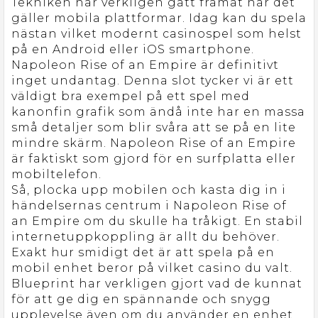
Tekniken har verkligen gått framåt när det
gäller mobila plattformar. Idag kan du spela
nästan vilket modernt casinospel som helst
på en Android eller iOS smartphone.
Napoleon Rise of an Empire är definitivt
inget undantag. Denna slot tycker vi är ett
väldigt bra exempel på ett spel med
kanonfin grafik som ändå inte har en massa
små detaljer som blir svåra att se på en lite
mindre skärm. Napoleon Rise of an Empire
är faktiskt som gjord för en surfplatta eller
mobiltelefon.
Så, plocka upp mobilen och kasta dig in i
händelsernas centrum i Napoleon Rise of
an Empire om du skulle ha tråkigt. En stabil
internetuppkoppling är allt du behöver.
Exakt hur smidigt det är att spela på en
mobil enhet beror på vilket casino du valt.
Blueprint har verkligen gjort vad de kunnat
för att ge dig en spännande och snygg
upplevelse även om du använder en enhet