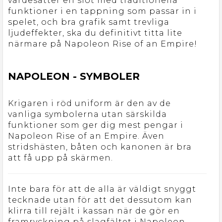
värdesätter en slot med traditionella
funktioner i en tappning som passar in i
spelet, och bra grafik samt trevliga
ljudeffekter, ska du definitivt titta lite
närmare på Napoleon Rise of an Empire!
NAPOLEON - SYMBOLER
Krigaren i röd uniform är den av de
vanliga symbolerna utan särskilda
funktioner som ger dig mest pengar i
Napoleon Rise of an Empire. Även
stridshästen, båten och kanonen är bra
att få upp på skärmen.
Inte bara för att de alla är väldigt snyggt
tecknade utan för att det dessutom kan
klirra till rejält i kassan när de gör en
framryckning på slagfältet i Napoleon