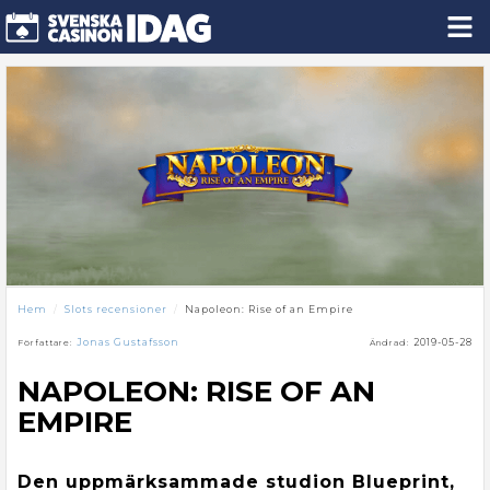
Hem
Slots recensioner
Napoleon: Rise of an Empire
Jonas Gustafsson
2019-05-28
Författare:
Ändrad:
NAPOLEON: RISE OF AN
EMPIRE
Den uppmärksammade studion Blueprint,