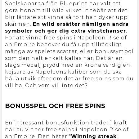
Spelskaparna från Blueprint har valt att
göra honom till wild vilket innebär att det
blir lättare att vinna så fort han dyker upp
skärmen.
En wild ersätter nämligen andra
symboler och ger dig extra vinstchanser
.
För att vinna free spins i Napoleon Rise of
an Empire behöver du få upp tillräckligt
många av spelets scatter, eller bonussymbol
som den helt enkelt kallas här. Det är en
slags medalj prydd med en krona värdig en
kejsare av Napoleons kaliber som du ska
hålla utkik efter om det är free spins som du
vill ha. Och vem vill inte det?
BONUSSPEL OCH FREE SPINS
En intressant bonusfunktion träder i kraft
när du vinner free spins i Napoleon Rise of
an Empire. Den heter "
Winning streak
".