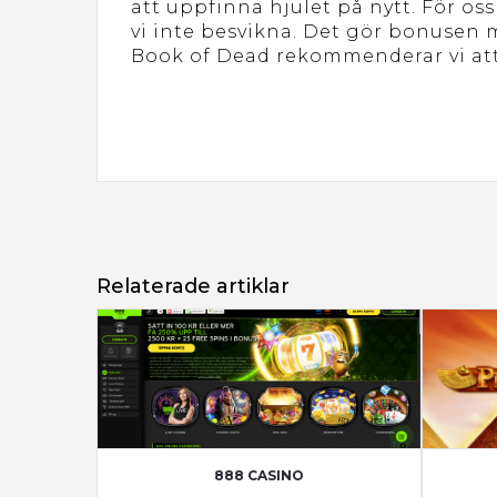
att uppfinna hjulet på nytt. För os
vi inte besvikna. Det gör bonusen 
Book of Dead rekommenderar vi att
Relaterade artiklar
888 CASINO