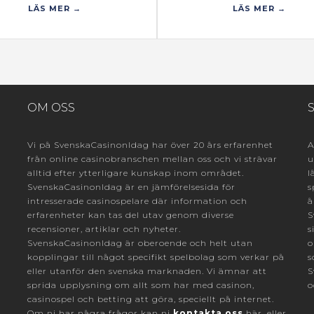
LÄS MER →
LÄS MER →
OM OSS
Vi på SvenskaCasinonIdag har över 20 års erfarenhet
A
från online casinobranschen mellan oss och vi strävar
u
alltid efter ytterligare kunskap inom området.
l
SvenskaCasinonIdag är en jämförelsesida för
s
intresserade casinospelare där information och
å
erfarenheter kan tas del utav genom diverse
S
recensioner, artiklar och nyheter.
s
SvenskaCasinonIdag är oberoende och helt utan
o
kopplingar till något specifikt spelbolag som verkar på
s
eller utanför den svenska marknaden. Vi ämnar att
S
sprida upplysning om allt som har med casinon,
casinospel och betting att göra, speciellt på internet.
Om ni har några frågor kan ni
kontakta oss
här, eller