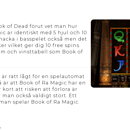
ok of Dead förut vet man hur
c är identiskt med 5 hjul och 10
 hacka i basspelet också men det
er vilket ger dig 10 free spins.
m och vinsttabell som Book of
 är rätt lågt för en spelautomat
å är att Book of Ra Magic har en
 kort att risken att förlora är
 man också väldigt stort. Ett
r man spelar Book of Ra Magic.
L