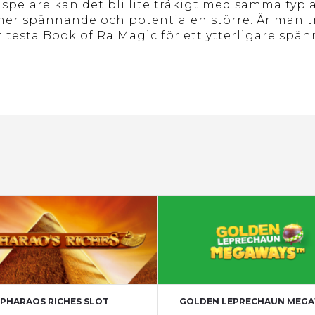
s spelare kan det bli lite tråkigt med samma typ 
mer spännande och potentialen större. Är man t
 testa Book of Ra Magic för ett ytterligare sp
PHARAOS RICHES SLOT
GOLDEN LEPRECHAUN MEG