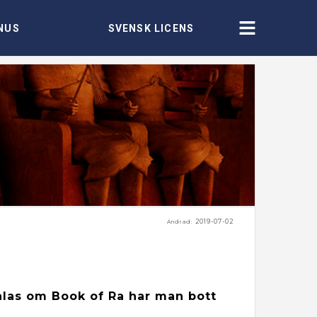
NUS
SVENSK LICENS
2019-07-02
Ändrad:
alas om Book of Ra har man bott