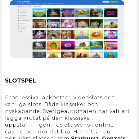
SLOTSPEL
Progressiva jackpottar, videoslots och
vanliga slots. Både klassiker och
nyskapande. Sverigeautomaten har valt att
lägga krutet på den klassiska
uppställningen hos ett svensk online
casino och gör det bra. Här hittar du
populära slotspel som
Starburst, Gonzo’s