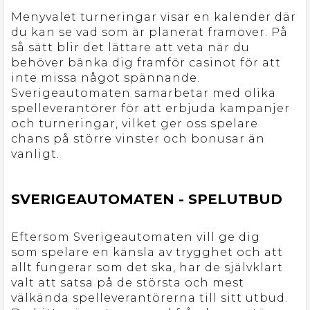
Menyvalet turneringar visar en kalender där
du kan se vad som är planerat framöver. På
så sätt blir det lättare att veta när du
behöver bänka dig framför casinot för att
inte missa något spännande.
Sverigeautomaten samarbetar med olika
spelleverantörer för att erbjuda kampanjer
och turneringar, vilket ger oss spelare
chans på större vinster och bonusar än
vanligt.
SVERIGEAUTOMATEN - SPELUTBUD
Eftersom Sverigeautomaten vill ge dig
som spelare en känsla av trygghet och att
allt fungerar som det ska, har de självklart
valt att satsa på de största och mest
välkända spelleverantörerna till sitt utbud.