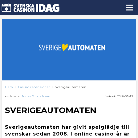
Hem
Casino recensioner
Sverigeautomaten
Jonas Gustafsson
2019-05-13
Författare:
Ändrad:
SVERIGEAUTOMATEN
Sverigeautomaten har givit spelglädje till
svenskar sedan 2008. I online casino-år är