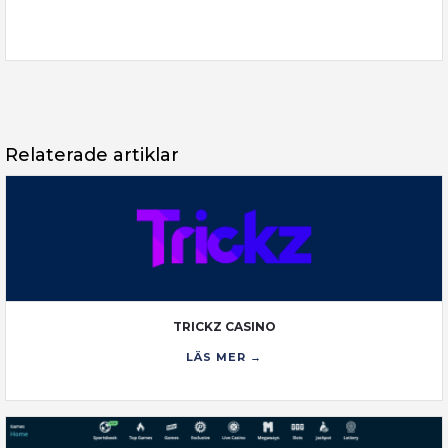
Relaterade artiklar
TRICKZ CASINO
LÄS MER →