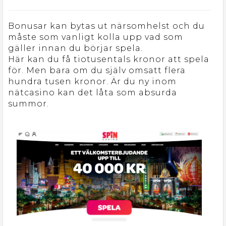
Bonusar kan bytas ut närsomhelst och du
måste som vanligt kolla upp vad som
gäller innan du börjar spela.
Här kan du få tiotusentals kronor att spela
för. Men bara om du själv omsatt flera
hundra tusen kronor. Är du ny inom
nätcasino kan det låta som absurda
summor.