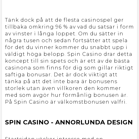
Tänk dock på att de flesta casinospel ger
tillbaka omkring 96 % av vad du satsar i form
av vinster i långa loppet. Om du sätter in
några tusen och sedan fortsätter att spela
för det du vinner kommer du snabbt upp i
väldigt höga belopp. Spin Casino drar detta
koncept till sin spets och är ett av de bästa
casinona som finns för dig som gillar riktigt
saftiga bonusar. Det är dock viktigt att
tänka på att det inte bara är bonusens
storlek utan även villkoren den kommer
med som avgör hur förmånlig bonusen är.
På Spin Casino är välkomstbonusen valfri.
SPIN CASINO - ANNORLUNDA DESIGN