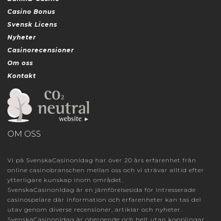
Casino Bonus
Svensk Licens
Nyheter
Casinorecensioner
Om oss
Kontakt
OM OSS
Vi på SvenskaCasinonIdag har över 20 års erfarenhet från
online casinobranschen mellan oss och vi strävar alltid efter
ytterligare kunskap inom området.
SvenskaCasinonIdag är en jämförelsesida för intresserade
casinospelare där information och erfarenheter kan tas del
utav genom diverse recensioner, artiklar och nyheter.
SvenskaCasinonIdag är oberoende och helt utan kopplingar