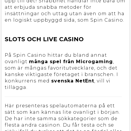
upp till det! Snabbhet handlar inte bara om
att erbjuda snabba metoder för
insättningar och uttag utan även om att ha
en logiskt uppbyggd sida, som Spin Casino.
SLOTS OCH LIVE CASINO
På Spin Casino hittar du bland annat
ovanligt
många spel från Microgaming
,
som är mångas favoritutvecklare, och det
kanske viktigaste företaget i branschen. I
konkurrens med
svenska NetEnt
, vill vi
tillägga.
Här presenteras spelautomaterna på ett
sätt som kan kännas lite ovanligt i början.
De har inte samma sökkategorier som de
flesta andra casinon. Du får testa och se