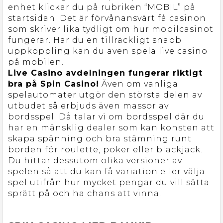
enhet klickar du på rubriken “MOBIL” på
startsidan. Det är förvånansvärt få casinon
som skriver lika tydligt om hur mobilcasinot
fungerar. Har du en tillräckligt snabb
uppkoppling kan du även spela live casino
på mobilen.
Live Casino avdelningen fungerar riktigt
bra på Spin Casino!
Även om vanliga
spelautomater utgör den största delen av
utbudet så erbjuds även massor av
bordsspel. Då talar vi om bordsspel där du
har en mänsklig dealer som kan konsten att
skapa spänning och bra stämning runt
borden för roulette, poker eller blackjack.
Du hittar dessutom olika versioner av
spelen så att du kan få variation eller välja
spel utifrån hur mycket pengar du vill sätta
sprätt på och ha chans att vinna.