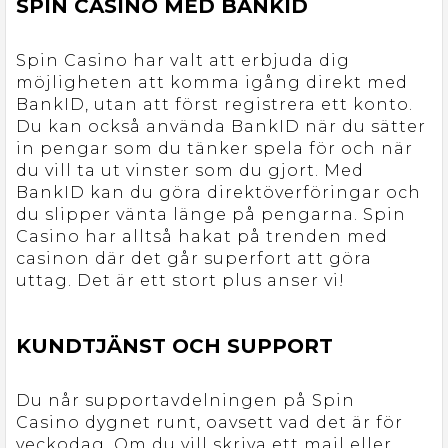
SPIN CASINO MED BANKID
Spin Casino har valt att erbjuda dig
möjligheten att komma igång direkt med
BankID, utan att först registrera ett konto.
Du kan också använda BankID när du sätter
in pengar som du tänker spela för och när
du vill ta ut vinster som du gjort. Med
BankID kan du göra direktöverföringar och
du slipper vänta länge på pengarna. Spin
Casino har alltså hakat på trenden med
casinon där det går superfort att göra
uttag. Det är ett stort plus anser vi!
KUNDTJÄNST OCH SUPPORT
Du når supportavdelningen på Spin
Casino dygnet runt, oavsett vad det är för
veckodag. Om du vill skriva ett mail eller