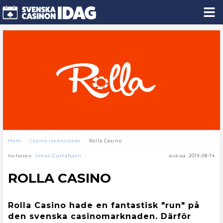
Hem
Casino recensioner
Rolla Casino
Jonas Gustafsson
2019-08-14
Författare:
Ändrad:
ROLLA CASINO
Rolla Casino hade en fantastisk "run" på
den svenska casinomarknaden. Därför