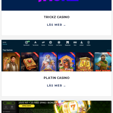
TRICKZ CASINO
LÄS MER →
PLATIN CASINO
LÄS MER →