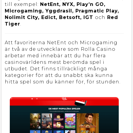
till exempel:
NetEnt, NYX, Play’n GO,
Microgaming, Yggdrasil, Pragmatic Play,
Nolimit City, Edict, Betsoft, IGT
och
Red
Tiger
.
Att favoriterna NetEnt och Microgaming
är två av de utvecklare som Rolla Casino
arbetar med innebär att du har flera
casinovärldens mest berömda spel i
utbudet. Det finns tillräckligt många
kategorier för att du snabbt ska kunna
hitta spel som du känner för, för stunden.