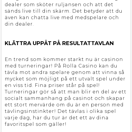
dealer som sköter ruljansen och att det
sänds live till din skärm. Det betyder att du
även kan chatta live med medspelare och
din dealer.
KLÄTTRA UPPÅT PÅ RESULTATTAVLAN
En trend som kommer starkt nu är casinon
med turneringar! På Rolla Casino kan du
tävla mot andra spelare genom att vinna så
mycket som möjligt på ett utvalt spel under
en viss tid. Fina priser står på spel!
Turneringar gör så att man blir en del av ett
socialt sammanhang på casinot och skapar
ett stort mervärde om du är en person med
tävlingsinstinkter! Det tävlas i olika spel
varje dag, har du tur är det ett av dina
favoritspel som gäller!