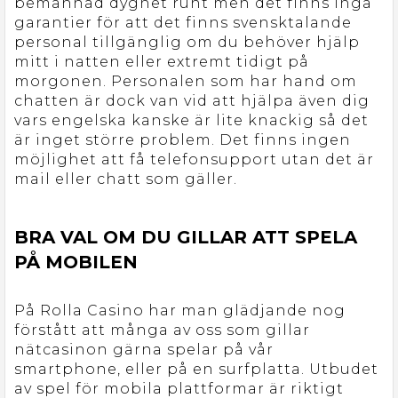
bemannad dygnet runt men det finns inga
garantier för att det finns svensktalande
personal tillgänglig om du behöver hjälp
mitt i natten eller extremt tidigt på
morgonen. Personalen som har hand om
chatten är dock van vid att hjälpa även dig
vars engelska kanske är lite knackig så det
är inget större problem. Det finns ingen
möjlighet att få telefonsupport utan det är
mail eller chatt som gäller.
BRA VAL OM DU GILLAR ATT SPELA
PÅ MOBILEN
På Rolla Casino har man glädjande nog
förstått att många av oss som gillar
nätcasinon gärna spelar på vår
smartphone, eller på en surfplatta. Utbudet
av spel för mobila plattformar är riktigt