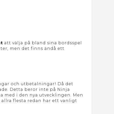
t
att välja på bland sina bordsspel
ater, men det finns ändå ett
ingar och utbetalningar! Då det
de. Detta beror inte på Ninja
nga med i den nya utvecklingen. Men
llra flesta redan har ett vanligt