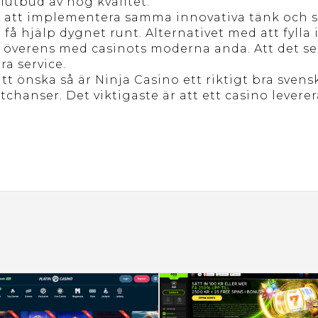
elutbud av hög kvalitet.
t att implementera samma innovativa tänk och s
å hjälp dygnet runt. Alternativet med att fylla 
överens med casinots moderna anda. Att det sed
ra service.
t önska så är Ninja Casino ett riktigt bra svens
hanser. Det viktigaste är att ett casino leverer