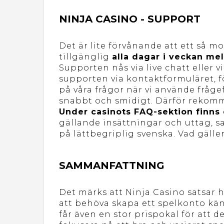
NINJA CASINO - SUPPORT
Det är lite förvånande att ett så 
tillgänglig
alla dagar i veckan mell
Supporten nås via live chatt eller
supporten via kontaktformuläret, fö
på våra frågor när vi använde fråg
snabbt och smidigt. Därför rekomm
Under casinots FAQ-sektion finns 
gällande insättningar och uttag, sa
på lättbegriplig svenska. Vad gäll
SAMMANFATTNING
Det märks att Ninja Casino satsar h
att behöva skapa ett spelkonto kän
får även en stor prispokal för att d