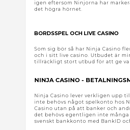
igen eftersom Ninjorna har markera
det högra hörnet.
BORDSSPEL OCH LIVE CASINO
Som sig bör så har Ninja Casino fle
och i sitt live casino. Utbudet är 
tillräckligt stort utbud för att ge 
NINJA CASINO - BETALNING
Ninja Casino lever verkligen upp t
inte behövs något spelkonto hos Ni
Casino utan på att banker och andr
det behövs egentligen inte många be
svenskt bankkonto med BankID och 