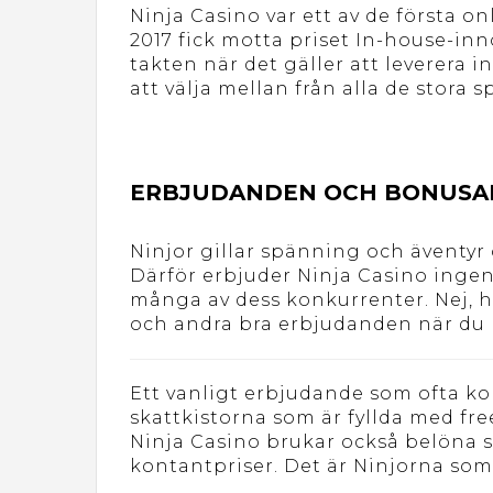
Ninja Casino var ett av de första o
2017 fick motta priset In-house-inn
takten när det gäller att leverera 
att välja mellan från alla de stora 
ERBJUDANDEN OCH BONUSA
Ninjor gillar spänning och äventyr 
Därför erbjuder Ninja Casino inge
många av dess konkurrenter. Nej, 
och andra bra erbjudanden när du 
Ett vanligt erbjudande som ofta k
skattkistorna som är fyllda med fre
Ninja Casino brukar också belöna s
kontantpriser. Det är Ninjorna so