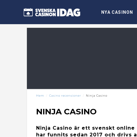
NYA CASINON
Hem
Casino recensioner
Ninja Casino
NINJA CASINO
Ninja Casino är ett svenskt onlin
har funnits sedan 2017 och drivs a