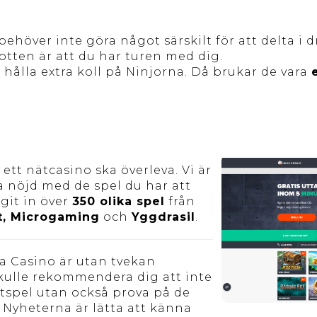
höver inte göra något särskilt för att delta i d
tten är att du har turen med dig.
hålla extra koll på Ninjorna. Då brukar de vara
 ett nätcasino ska överleva. Vi är
a nöjd med de spel du har att
agit in över
350 olika spel
från
t, Microgaming
och
Yggdrasil
.
a Casino är utan tvekan
kulle rekommendera dig att inte
ritspel utan också prova på de
Nyheterna är lätta att känna