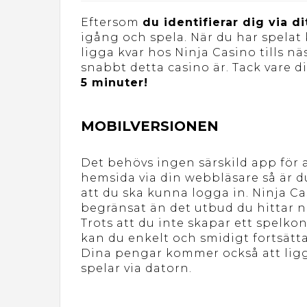
Eftersom
du identifierar dig via d
igång och spela. När du har spelat 
ligga kvar hos Ninja Casino tills n
snabbt detta casino är. Tack vare
5 minuter!
MOBILVERSIONEN
Det behövs ingen särskild app för a
hemsida via din webbläsare så är d
att du ska kunna logga in. Ninja C
begränsat än det utbud du hittar nä
Trots att du inte skapar ett spelk
kan du enkelt och smidigt fortsätta
Dina pengar kommer också att ligg
spelar via datorn.