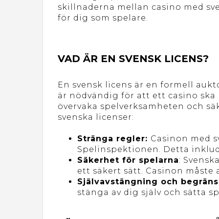
skillnaderna mellan casino med sv
för dig som spelare.
VAD ÄR EN SVENSK LICENS?
En svensk licens är en formell auk
är nödvändig för att ett casino ska
övervaka spelverksamheten och säker
svenska licenser:
Stränga regler:
Casinon med sve
Spelinspektionen. Detta inklu
Säkerhet för spelarna
: Svensk
ett säkert sätt. Casinon måste
Självavstängning och begräns
stänga av dig själv och sätta s