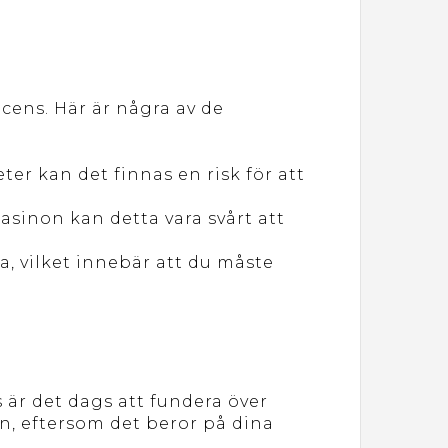
icens. Här är några av de
er kan det finnas en risk för att
asinon kan detta vara svårt att
a, vilket innebär att du måste
 är det dags att fundera över
an, eftersom det beror på dina