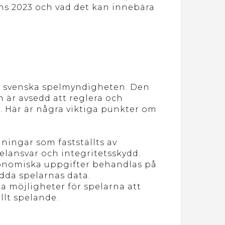
ns 2023
och vad det kan innebära
en svenska spelmyndigheten. Den
n är avsedd att reglera och
a. Här är några viktiga punkter om
ningar som fastställts av
lansvar och integritetsskydd.
ekonomiska uppgifter behandlas på
ydda spelarnas data.
 möjligheter för spelarna att
llt spelande.