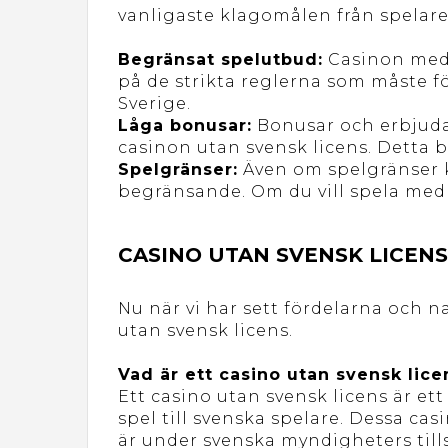
vanligaste klagomålen från spelare
Begränsat spelutbud:
Casinon med 
på de strikta reglerna som måste följ
Sverige.
Låga bonusar:
Bonusar och erbjuda
casinon utan svensk licens. Detta 
Spelgränser:
Även om spelgränser ka
begränsande. Om du vill spela med 
CASINO UTAN SVENSK LICENS
Nu när vi har sett fördelarna och n
utan svensk licens.
Vad är ett casino utan svensk lice
Ett casino utan svensk licens är et
spel till svenska spelare. Dessa cas
är under svenska myndigheters tills