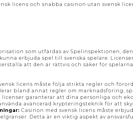
ensk licens och
snabba casinon utan svensk lice
torisation som utfärdas av Spelinspektionen, d
 kunna erbjuda spel till svenska spelare. License
ställa att den är rättvis och säker för spelarn
nsk licens måste följa strikta regler och förord
derar bland annat regler om marknadsföring, spe
a licenser garanterar att dina personliga och 
 använda avancerad krypteringsteknik för att sk
ningar:
Casinon med svensk licens måste erbjuda
pelgränser. Detta är en viktig aspekt av ansvarsfu