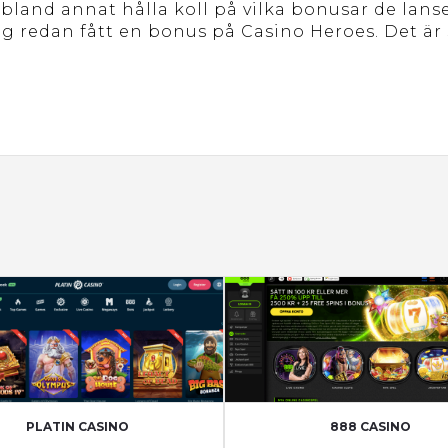
land annat hålla koll på vilka bonusar de lanser
ag redan fått en bonus på Casino Heroes. Det är
PLATIN CASINO
888 CASINO