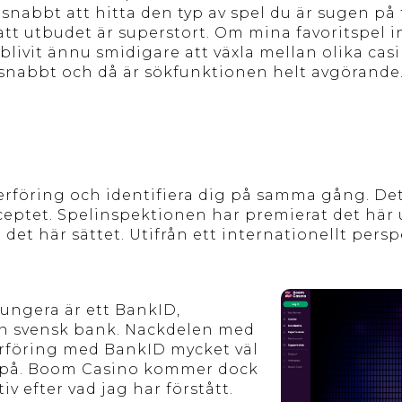
 snabbt att hitta den typ av spel du är sugen p
att utbudet är superstort. Om mina favoritspel in
blivit ännu smidigare att växla mellan olika ca
l snabbt och då är sökfunktionen helt avgörande
föring och identifiera dig på samma gång. Det 
eptet. Spelinspektionen har premierat det här
det här sättet. Utifrån ett internationellt pers
fungera är ett BankID,
en svensk bank. Nackdelen med
erföring med BankID mycket väl
la på. Boom Casino kommer dock
iv efter vad jag har förstått.