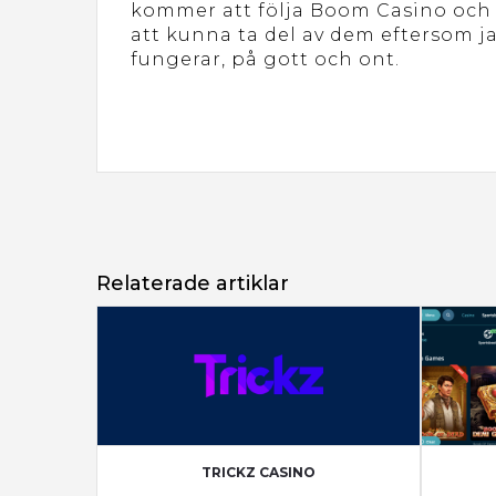
kommer att följa Boom Casino och b
att kunna ta del av dem eftersom j
fungerar, på gott och ont.
Relaterade artiklar
TRICKZ CASINO