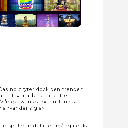
 Casino bryter dock den trenden
har ett samarbete med. Det
l. Många svenska och utländska
 använder sig av.
 är spelen indelade i många olika