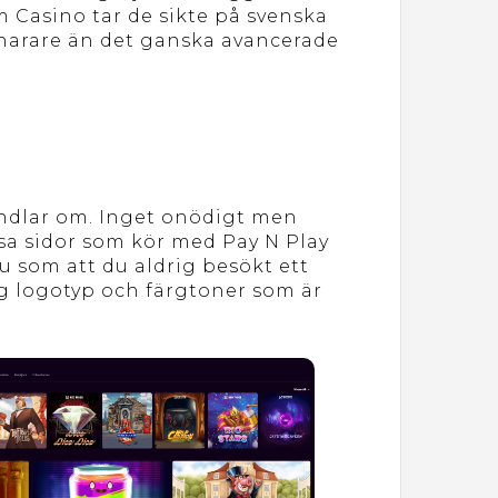
 Casino tar de sikte på svenska
 snarare än det ganska avancerade
andlar om. Inget onödigt men
Vissa sidor som kör med Pay N Play
 som att du aldrig besökt ett
gg logotyp och färgtoner som är