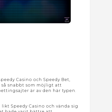
Speedy Casino och Speedy Bet,
å så snabbt som möjligt att
ttingsajter är av den här typen.
 likt Speedy Casino och vända sig
t hade varit bättre att